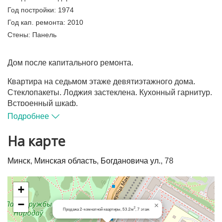
Год постройки:
1974
Год кап. ремонта:
2010
Стены:
Панель
Дом после капитального ремонта.
Квартира на седьмом этаже девятиэтажного дома.
Стеклопакеты. Лоджия застеклена. Кухонный гарнитур.
Встроенный шкаф.
Подробнее
Дом расположен в месте с самой комфортной
инфраструктурой в столице. У дома несколько
На карте
образовательных учреждений: детские сады, гимназии
и школы, среднеспециальные и высшие учебные
Минск
,
Минская область
,
Богдановича ул.
, 78
заведения, многочисленные супермаркеты, объекты
сервисного обслуживания и досуга, Комаровский
рынок.
+
−
×
Развитая транспортная сеть: сообщение со всеми
2
Продажа 2-комнатной квартиры, 53.2м
, 7 этаж
районами столицы и ближайшим пригородом, удобный