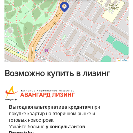
выезд на МКАД. 15 минут до станции метро "Немига" и
10 минут до "Академии наук" и в ближайшем будущем
будет станция метро рядом с домом.
Дом в окружении зелёной зоны: несколько скверов,
рядом парк Дружбы народов, недалеко Цнянское
водохранилище. Много мест для прогулок, занятий
спортом и отдыха.
Leaflet
Возможно купить в лизинг
Выгодная альтернатива кредитам
при
покупке квартир на вторичном рынке и
готовых новостроек.
Узнайте больше
у консультантов