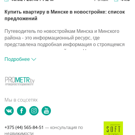
Купить квартиру в Минске в новостройке: список
предложений
Путеводитель по новостройкам Минска и Минского
района - это информационный ресурс, где
представлена подробная информация о строящемся
жилье и компаниях-застройщиках. На портале
размещена база объектов, с помощью которой вы
Подробнее
сможете подобрать подходящий вариант для покупки
квартиры в новостройке.
Путеводитель по новостройкам Минска и Минского
района - это информационный ресурс, где
представлена подробная информация о строящемся
жилье и компаниях-застройщиках. На портале
Мы в соцсетях
размещена база объектов, с помощью которой вы
сможете подобрать подходящий вариант для покупки
квартиры в новостройке.
+375 (44) 565-84-51
— консультация по
недвижимости