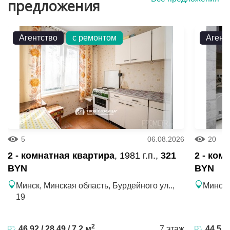
предложения
Агентство
с ремонтом
Агент
5
06.08.2026
20
2 - комнатная квартира
, 1981 г.п.,
321
2 - ком
BYN
BYN
Минск, Минская область, Бурдейного ул..,
Минск,
19
2
46.92 / 28.49 / 7.2 м
7 этаж
44.5 / 