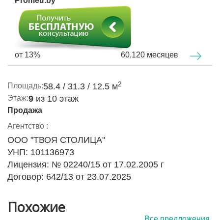
Prometr.by
поликлиники, кофейни, ветеринарная лаборатория,
зоопарикмахерская и круглосуточный супермаркет
Гиппо.
Удобное транспортное сообщение с Минском —
автобусы и маршрутки ходят каждые 10 минут,
от 13%
60,120 месяцев
остановка находится прямо у дома.
Эта светлая, современная квартира готова к
2
Площадь:
58.4 / 31.3 / 12.5 м
проживанию и станет вашим надежным и уютным
Этаж:
9
из 10 этаж
домом в гармонии с природой и городским комфортом.
Продажа
Не упустите шанс — звоните и записывайтесь на
Агентство :
просмотр в удобное для вас время! Чистая продажа,
ООО "ТВОЯ СТОЛИЦА"
ключи — в день сделки. Ваш новый дом ждет вас!
УНП: 101136973
Лицензия: № 02240/15 от 17.02.2005 г
Договор: 642/13 от 23.07.2025
Похожие
Все предложения