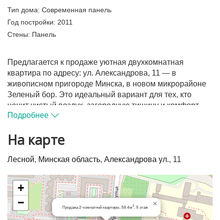
Тип дома:
Современная панель
Год постройки:
2011
Стены:
Панель
Предлагается к продаже уютная двухкомнатная
квартира по адресу: ул. Александрова, 11 — в
живописном пригороде Минска, в новом микрорайоне
Зеленый бор. Это идеальный вариант для тех, кто
ценит чистый воздух, загородную тишину и комфорт
Подробнее
современного жилья!
Торг реальному покупателю.
На карте
Квартира расположена на 9 этаже 10-этажного
Лесной
,
Минская область
,
Александрова ул.
, 11
панельного дома 2011 года постройки.
Общая площадь по СНБ - 61 Общая площадь — 58,4
+
м², жилая — 31,3 м², кухня просторная — 12,5 м².
−
×
Высота потолков — 2,55 м.
2
Продажа 2-комнатной квартиры, 58.4м
, 9 этаж