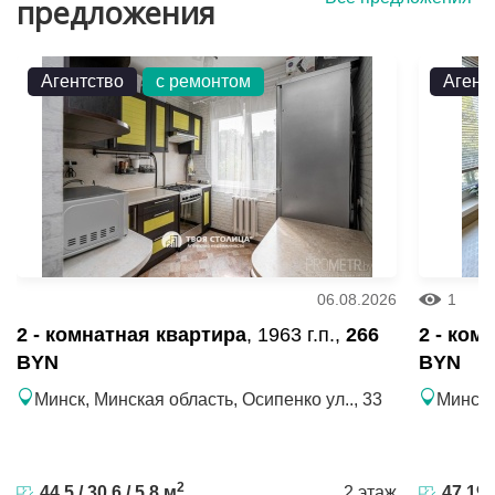
предложения
Агентство
с ремонтом
Агент
06.08.2026
1
2 - комнатная квартира
, 1963 г.п.,
266
2 - ком
BYN
BYN
Минск, Минская область, Осипенко ул.., 33
Минск,
2
44.5 / 30.6 / 5.8 м
2 этаж
47.19 