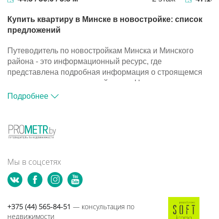
Купить квартиру в Минске в новостройке: список
предложений
Путеводитель по новостройкам Минска и Минского
района - это информационный ресурс, где
представлена подробная информация о строящемся
жилье и компаниях-застройщиках. На портале
размещена база объектов, с помощью которой вы
Подробнее
сможете подобрать подходящий вариант для покупки
квартиры в новостройке.
Путеводитель по новостройкам Минска и Минского
района - это информационный ресурс, где
представлена подробная информация о строящемся
жилье и компаниях-застройщиках. На портале
Мы в соцсетях
размещена база объектов, с помощью которой вы
сможете подобрать подходящий вариант для покупки
квартиры в новостройке.
+375 (44) 565-84-51
— консультация по
недвижимости