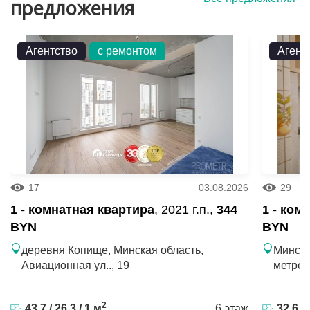
предложения
Агентство
с ремонтом
Агент
17
03.08.2026
29
1 - комнатная квартира
, 2021 г.п.,
344
1 - ком
BYN
BYN
деревня Копище, Минская область,
Минск, 
Авиационная ул.., 19
метро 
2
43.7 / 26.3 / 1 м
6 этаж
32.6 / 