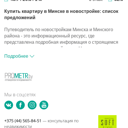
Купить квартиру в Минске в новостройке: список
предложений
Путеводитель по новостройкам Минска и Минского
района - это информационный ресурс, где
представлена подробная информация о строящемся
жилье и компаниях-застройщиках. На портале
размещена база объектов, с помощью которой вы
Подробнее
сможете подобрать подходящий вариант для покупки
квартиры в новостройке.
Путеводитель по новостройкам Минска и Минского
района - это информационный ресурс, где
представлена подробная информация о строящемся
жилье и компаниях-застройщиках. На портале
Мы в соцсетях
размещена база объектов, с помощью которой вы
сможете подобрать подходящий вариант для покупки
квартиры в новостройке.
+375 (44) 565-84-51
— консультация по
недвижимости