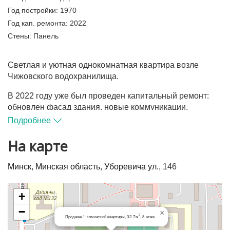
Год постройки:
1970
Год кап. ремонта:
2022
Стены:
Панель
Светлая и уютная однокомнатная квартира возле
Чижовского водохранилища.
В 2022 году уже был проведен капитальный ремонт:
обновлен фасад здания, новые коммуникации,
установлены счётчики учёта воды и газа. Ухоженный
Подробнее
подъезд. Тихий и зеленый двор с просторной детской
площадкой. На придомовой территории несколько
На карте
гостевых парковок.
Минск
,
Минская область
,
Уборевича ул.
, 146
Отличная планировка: широкая жилая комната с
выходом на лоджию, раздельный санузел, просторная
кухня, удобный коридор.
+
−
×
На полу уложен ламинат. Кухонный гарнитур с
2
Продажа 1-комнатной квартиры, 32.7м
, 8 этаж
техникой. В оконных проемах установлены