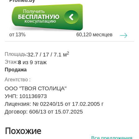
Prometr.by
146 (Заводской район)
Материал стен: панельный
Год постройки: 1970
от 13%
60,120 месяцев
Этаж: 8/9, лоджия застеклена
Общая площадь: 32.7. Жилая площадь: 17. Площадь
2
Площадь:
32.7 / 17 / 7.1 м
кухни: 7.1
Этаж:
8
из 9 этаж
Высота потолка: 2.5
Продажа
Агентство :
ООО "ТВОЯ СТОЛИЦА"
УНП: 101136973
Лицензия: № 02240/15 от 17.02.2005 г
Договор: 606/13 от 15.07.2025
Похожие
Все предложения