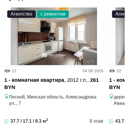
Агентство
с ремонтом
Агент
12
04.08.2026
22
1 - комнатная квартира
, 2012 г.п.,
261
1 - ком
BYN
BYN
Лесной, Минская область, Александрова
деревн
ул.., 7
Авиаци
2
37.7 / 17.1 / 9.3 м
9 этаж
43.7 / 