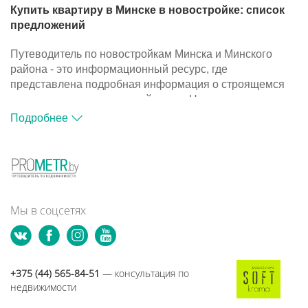
Купить квартиру в Минске в новостройке: список
предложений
Путеводитель по новостройкам Минска и Минского
района - это информационный ресурс, где
представлена подробная информация о строящемся
жилье и компаниях-застройщиках. На портале
размещена база объектов, с помощью которой вы
Подробнее
сможете подобрать подходящий вариант для покупки
квартиры в новостройке.
Путеводитель по новостройкам Минска и Минского
района - это информационный ресурс, где
представлена подробная информация о строящемся
жилье и компаниях-застройщиках. На портале
Мы в соцсетях
размещена база объектов, с помощью которой вы
сможете подобрать подходящий вариант для покупки
квартиры в новостройке.
+375 (44) 565-84-51
— консультация по
недвижимости