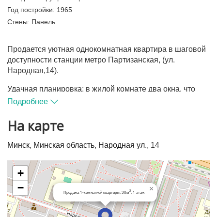
Год постройки:
1965
Стены:
Панель
Продается уютная однокомнатная квартира в шаговой
доступности станции метро Партизанская, (ул.
Народная,14).
Удачная планировка: в жилой комнате два окна, что
делает пространство комнаты светлым и объемным.
Подробнее
Квартира готова к проживанию. Металлическая
На карте
входная дверь, межкомнатные двери- МДФ.
Минск
,
Минская область
,
Народная ул.
, 14
Напольное покрытие : паркет.
Санузел облицован керамической плиткой,
+
установлена необходимая сантехническая посуда и
−
мебель, приборы учета холодной и горячей воды.
×
2
Продажа 1-комнатной квартиры, 30м
, 1 этаж
В жилом квадрате несколько детских садов, школа,
гимназия, магазины, ТЦ Призма, остановки