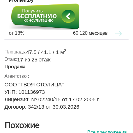
Prometr.by
высокие потолки
- ощущение простора;
потрясающий
вид на город
с высоты;
свободное пространство для реализации
собственного дизайнерского проекта;
в собственности -
удобная кладовая 4,4 м²
,
от 13%
60,120 месяцев
идеальная для хранения сезонных вещей,
колясок, велосипедов, спортинвентаря.
2
Площадь:
47.5 / 41.1 / 1 м
✅ Дом и инфраструктура
Этаж:
17
из 25 этаж
Современная архитектура и продуманное
Продажа
благоустройство:
Агентство :
грузовой и панорамный лифт;
ООО "ТВОЯ СТОЛИЦА"
стильная отделка подъезда;
УНП: 101136973
зона отдыха для гостей с буккроссингом;
Лицензия: № 02240/15 от 17.02.2005 г
лапомойка в фойе;
Договор: 342/13 от 30.03.2026
помещение для колясок и велосипедов с
отдельным входом со двора
стойка консьержа - порядок и безопасность 24/7.
Похожие
Район активно развивается: рядом магазины, кафе,
Все предложения