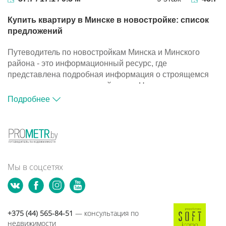
Купить квартиру в Минске в новостройке: список
предложений
Путеводитель по новостройкам Минска и Минского
района - это информационный ресурс, где
представлена подробная информация о строящемся
жилье и компаниях-застройщиках. На портале
размещена база объектов, с помощью которой вы
Подробнее
сможете подобрать подходящий вариант для покупки
квартиры в новостройке.
Путеводитель по новостройкам Минска и Минского
района - это информационный ресурс, где
представлена подробная информация о строящемся
жилье и компаниях-застройщиках. На портале
Мы в соцсетях
размещена база объектов, с помощью которой вы
сможете подобрать подходящий вариант для покупки
квартиры в новостройке.
+375 (44) 565-84-51
— консультация по
недвижимости