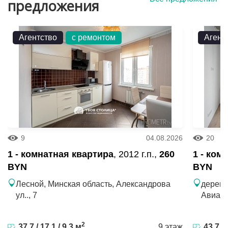
предложения
банки, аптеки, фитнес-клубы, медицинские центры и
всё необходимое для комфортной жизни.
Агентство
с ремонтом
Агент
Отличная транспортная доступность — множество
маршрутов, удобный выезд на МКАД, метро в пешей
доступности.
9
04.08.2026
20
1 - комнатная квартира
, 2012 г.п.,
260
1 - ком
BYN
BYN
Лесной, Минская область, Александрова
деревн
ул.., 7
Авиаци
2
37.7 / 17.1 / 9.3 м
9 этаж
43.7 / 