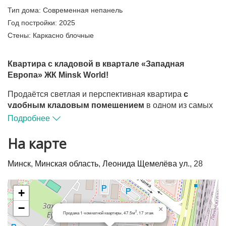
Тип дома:
Современная непанель
Год постройки:
2025
Стены:
Каркасно блочные
Квартира с кладовой в квартале «Западная
Европа» ЖК Minsk World!
Продаётся светлая и перспективная квартира
с
удобным кладовым помещением
в одном из самых
современных кварталов нового района Минска -
Подробнее
«Западная Европа», дом «Рим»
в комплексе
Minsk
World
На карте
.
✅ Преимущества локации
Минск
,
Минская область
,
Леонида Щемелёва ул.
, 28
Квартал расположен в восточной части комплекса и
выделяется продуманной концепцией:
+
−
два уютных, закрытых от машин дворика;
×
2
Продажа 1-комнатной квартиры, 47.5м
, 17 этаж
современные детские и спортивные площадки;