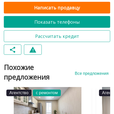
Написать продавцу
Показать телефоны
Рассчитать кредит
Похожие
Все предложения
предложения
Агентство
с ремонтом
Агент