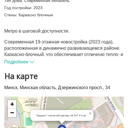
Тип дома:
Современная непанель
Год постройки:
2023
Стены:
Каркасно блочные
Метро в шаговой доступности.
Современная 19-этажная новостройка (2023 года),
расположенная в динамично развивающемся районе.
Каркасно-блочный, что обеспечивает отличную тепло- и
звукоизоляцию. Здание является частью современного
Подробнее
архитектурного ансамбля в микрорайоне Грушевка,
сочетая высокий комфорт жилья и удобную
На карте
транспортную доступность.
Минск
,
Минская область
,
Дзержинского просп.
, 34
Квартира на девятом этаже. Панорамный вид из окна.
Стеклопакеты. Балкон застеклён. Полы - ламинат.
+
Дворовая территория и окружение выдержаны в
−
×
едином современном архитектурном стиле квартала с
2
Продажа 1-комнатной квартиры, 46.2м
, 9 этаж
зонами отдыха и паркингами.