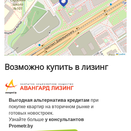
Развитая инфраструктура. Первые этажи
спроектированы под коммерческую недвижимость —
здесь располагаются магазины, офисы и сервисы с
отдельными входами.
Отличное транспортное сообщение со всеми районами
столицы. Станция метро в шаговой доступности.
Прямая продажа.
Leaflet
Возможно купить в лизинг
Выгодная альтернатива кредитам
при
покупке квартир на вторичном рынке и
готовых новостроек.
Узнайте больше
у консультантов
Prometr.by