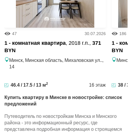
47
30.07.2026
186
1 - комнатная квартира
, 2018 г.п.,
371
1 - ком
BYN
BYN
Минск, Минская область, Михаловская ул..,
Минск,
14
2
46.4 / 17.5 / 13 м
16 этаж
38 / 30
Купить квартиру в Минске в новостройке: список
предложений
Путеводитель по новостройкам Минска и Минского
района - это информационный ресурс, где
представлена подробная информация о строящемся