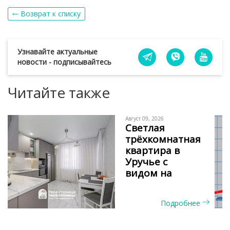
Возврат к списку
Узнавайте актуальные
новости - подписывайтесь
Читайте также
Август 09, 2026
Светлая
трёхкомнатная
квартира в
Уручье с
видом на
сосновый бор
и окнами на
Подробнее
две стороны