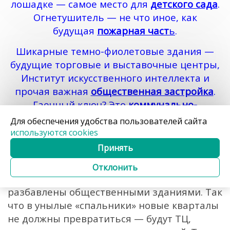
лошадке — самое место для
детского сада
.
Огнетушитель — не что иное, как
будущая
пожарная част
ь
.
Шикарные темно-фиолетовые здания —
будущие торговые и выставочные центры,
Институт искусственного интеллекта и
прочая важная
общественная застройка
.
Гаечный ключ? Это
коммунально-
обслуживающая застройка
. Ну а красный
Для обеспечения удобства пользователей сайта
трамвай — обещанная
трамвайная линия
,
используются cookies
которая свяжет новый жилой район с
Принять
остальной частью города.
Отклонить
Зоны, отведенные под многоэтажки,
разбавлены общественными зданиями. Так
что в унылые «спальники» новые кварталы
не должны превратиться — будут ТЦ,