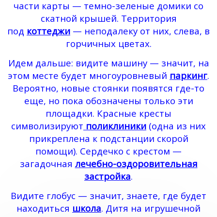
части карты — темно-зеленые домики со
скатной крышей. Территория
под
коттеджи
— неподалеку от них, слева, в
горчичных цветах.
Идем дальше: видите машину — значит, на
этом месте будет многоуровневый
паркинг
.
Вероятно, новые стоянки появятся где-то
еще, но пока обозначены только эти
площадки. Красные кресты
символизируют
поликлиники
(одна из них
прикреплена к подстанции скорой
помощи). Сердечко с крестом —
загадочная
лечебно-оздоровительная
застройка
.
Видите глобус — значит, знаете, где будет
находиться
школа
. Дитя на игрушечной