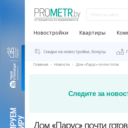
Новостройки
Квартиры
Ком
NEW "Узнай свою новостройку"
Аренда встроенных помещений
Продажа встроенных помещений
Классификация бизнес-центров
Аналитика рынка коммерческой недвижимости
Программа "Переезжаем в новостро
Калькулятор стоимости квартиры
Скидки на новостройки, бонусы
Главная
Новости
Дом «Парус» почти готов
Следите за новос
Дом «Парус» почти готов