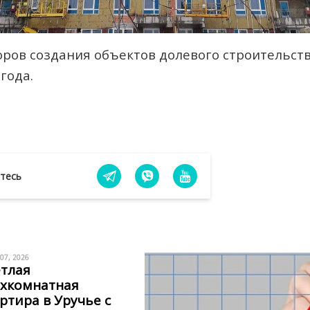
ров создания объектов долевого строительств
года.
йтесь
 07, 2026
тлая
ёхкомнатная
ртира в Уручье с