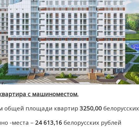
 квартира с машиноместом.
. м общей площади квартир
3250,00
белорусских
но -места –
24 613,16
белорусских рублей