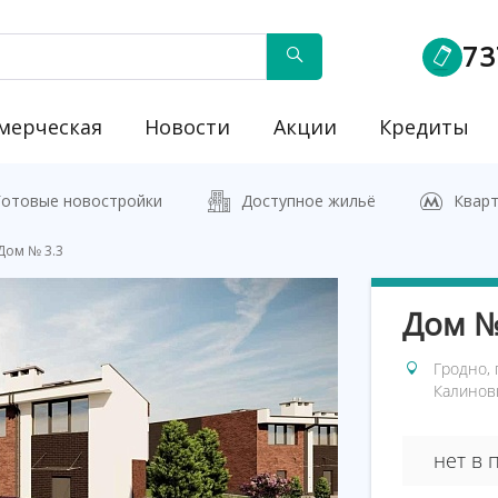
73
мерческая
Новости
Акции
Кредиты
йку"
Готовые новостройки
Доступное жильё
Кварт
Дом № 3.3
Дом №
Гродно, 
Калинов
нет в 