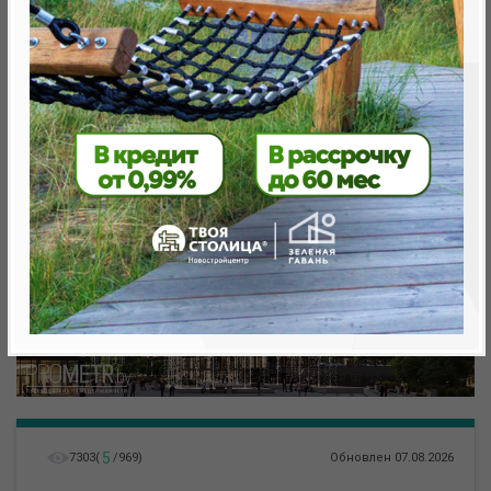
от 301 964.0 BYN (102 758 USD)
Минск, Октябрьский, пр. Мира
метро «Ковальская Слобода», 440 м
5
7303
(
/
969
)
Обновлен 07.08.2026