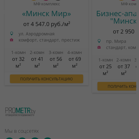
МФ комплекс
МФ комп
«Минск Мир»
Бизнес-апа
"Минск
от 4 547.0 руб./м²
от 2 950 
ул. Аэродромная
комфорт, стандарт, престиж
пр. Мира
стандарт, ком
1-комн
2-комн
3-комн
4-комн
от 32
от 41
от 56
от 69
1-комн
2-комн
3
м²
м²
м²
м²
от 25
от 37
о
м²
м²
ПОЛУЧИТЬ КОНСУЛЬТАЦИЮ
ПОЛУЧИТЬ КОН
Мы в соцсетях