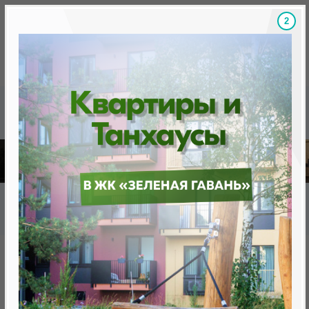
1
Скидки на новостройки, бонусы
Готовые новост
Главная
База новостроек Минска
Бизнес-апартаменты "Минск Мир"
11.5 «Адриатик», квартал "Австралия и Океания"
11.5 «Адриатик», квартал
"Австралия и Океания"