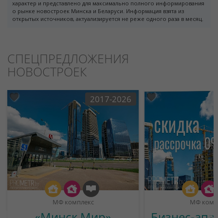
характер и представлено для максимально полного информирования
о рынке новостроек Минска и Беларуси. Информация взята из
открытых источников, актуализируется не реже одного раза в месяц.
СПЕЦПРЕДЛОЖЕНИЯ
НОВОСТРОЕК
2017-2026
МФ комплекс
МФ комп
«Минск Мир»
Бизнес-апа