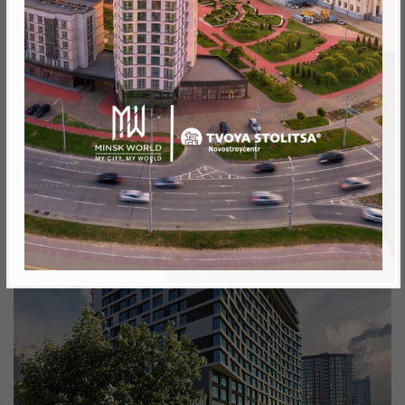
от 291 213.0 BYN (99 512 USD)
Минск, Октябрьский, ул. Савицкого
метро «Ковальская Слобода», 440 м