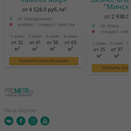
"Минск
от 4 528.0 руб./м²
от 2 938.0
ул. Аэродромная
комфорт, стандарт, престиж
пр. Мира
стандарт, ком
1-комн
2-комн
3-комн
4-комн
от 32
от 41
от 56
от 69
1-комн
2-комн
3
м²
м²
м²
м²
от 25
от 37
о
м²
м²
ПОЛУЧИТЬ КОНСУЛЬТАЦИЮ
ПОЛУЧИТЬ КОН
Мы в соцсетях