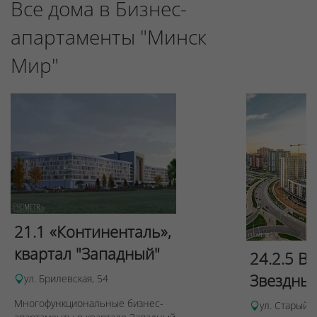
Все дома в Бизнес-
апартаменты "Минск
Мир"
Для обеспечения удобства пользователей сайта
используются cookies
Принять
Отклонить
21.1 «Континенталь»,
квартал "Западный"
24.2.5 В
Звездны
ул. Брилевская, 54
Многофункциональные бизнес-
ул. Старый 