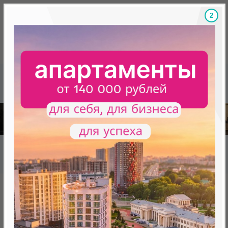
1
Скидки на новостройки, бонусы
Готовые новост
Главная
База новостроек Минска
Бизнес-апартаменты "Минск Мир"
16.39 "Мирский замок", квартал "Родная страна"
16.39 "Мирский замок", квартал
"Родная страна"