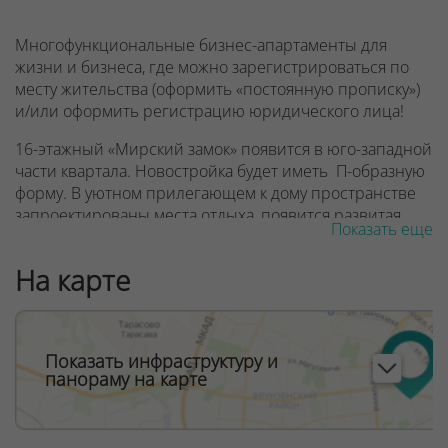
Многофункциональные бизнес-апартаменты для
жизни и бизнеса, где можно зарегистрироваться по
месту жительства (оформить «постоянную прописку»)
и/или оформить регистрацию юридического лица!
16-этажный «Мирский замок» появится в юго-западной
части квартала. Новостройка будет иметь П-образную
форму. В уютном прилегающем к дому пространстве
запроектированы места отдыха, появится развитая
Показать еще
инфраструктура встроенных коммерческих
помещений.
На карте
Этаж -1 (частично подземный). Здесь будут входные
группы многофункциональных бизнес-апартаментов и
общественных помещений, помещения для
Показать инфраструктуру и
коммерции, а также нижний уровень гаража стоянки.
панораму на карте
На 1 этаже коммерческие помещения с отдельными
входами и верхний уровень гаража-стоянки. На 2-м —
коммерческие и административные помещения, а