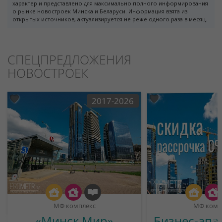
характер и представлено для максимально полного информирования
о рынке новостроек Минска и Беларуси. Информация взята из
открытых источников, актуализируется не реже одного раза в месяц.
СПЕЦПРЕДЛОЖЕНИЯ
НОВОСТРОЕК
2017-2026
МФ комплекс
МФ комп
«Минск Мир»
Бизнес-апа