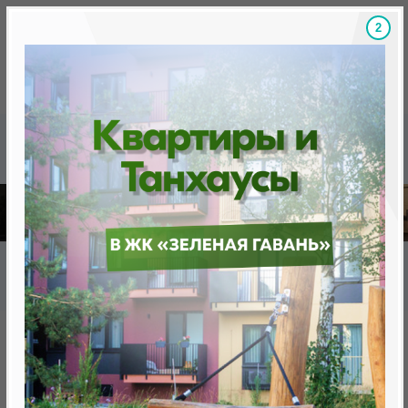
1
Скидки на новостройки, бонусы
Готовые новост
Главная
База новостроек Минска
Бизнес-апартаменты "Минск Мир"
16.39 "Мирский замок", квартал "Родная страна"
16.39 "Мирский замок", квартал
"Родная страна"