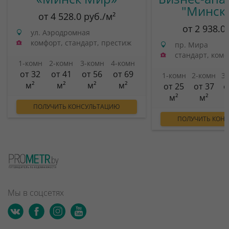
"Минск
от 4 528.0 руб./м²
от 2 938.0
ул. Аэродромная
комфорт, стандарт, престиж
пр. Мира
стандарт, ком
1-комн
2-комн
3-комн
4-комн
от 32
от 41
от 56
от 69
1-комн
2-комн
3
м²
м²
м²
м²
от 25
от 37
о
м²
м²
ПОЛУЧИТЬ КОНСУЛЬТАЦИЮ
ПОЛУЧИТЬ КОН
Мы в соцсетях