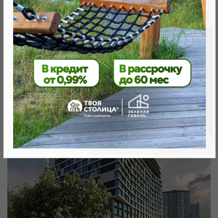
от 291 213.0 BYN (99 512 USD)
Минск, Октябрьский, ул. Савицкого
метро «Ковальская Слобода», 440 м