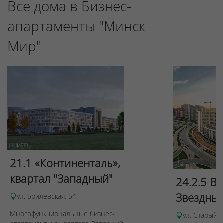
Все дома в Бизнес-
апартаменты "Минск
Мир"
21.1 «Континенталь»,
квартал "Западный"
24.2.5 В
Звездны
ул. Брилевская, 54
Многофункциональные бизнес-
ул. Старый 