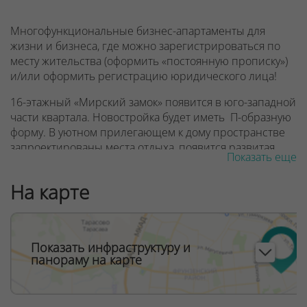
Многофункциональные бизнес-апартаменты для
жизни и бизнеса, где можно зарегистрироваться по
месту жительства (оформить «постоянную прописку»)
и/или оформить регистрацию юридического лица!
16-этажный «Мирский замок» появится в юго-западной
части квартала. Новостройка будет иметь П-образную
форму. В уютном прилегающем к дому пространстве
запроектированы места отдыха, появится развитая
Показать еще
инфраструктура встроенных коммерческих
помещений.
На карте
Этаж -1 (частично подземный). Здесь будут входные
группы многофункциональных бизнес-апартаментов и
общественных помещений, помещения для
Показать инфраструктуру и
коммерции, а также нижний уровень гаража стоянки.
панораму на карте
На 1 этаже коммерческие помещения с отдельными
входами и верхний уровень гаража-стоянки. На 2-м —
коммерческие и административные помещения, а