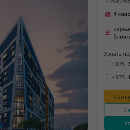
5
7514
(
/
969
4 ква
карка
блоч
Узнать п
+375 2
+375 4
Конс
З
У