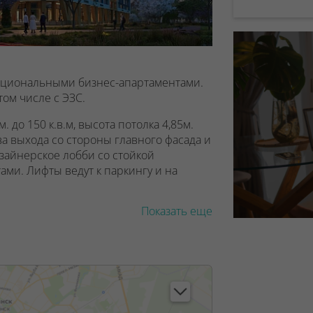
кциональными бизнес-апартаментами.
ом числе с ЭЗС.
 до 150 к.в.м, высота потолка 4,85м.
 выхода со стороны главного фасада и
зайнерское лобби со стойкой
ами. Лифты ведут к паркингу и на
Показать еще
 по принципу безбарьерной среды с
бленных лиц.
 зарегистрировать как физическое, так и
увеличенной площадью санузла.