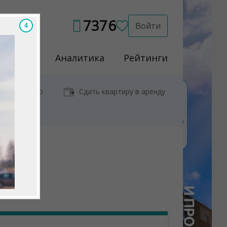
7376
Войти
3
Услуги
Аналитика
Рейтинги
иры у метро
Сдать квартиру в аренду