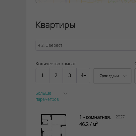
Метражи с возможностью обустройства одной
Квартиры
с возможностью устройства двух комнат (42,6
с возможностью устройства трех комнат (62,3
ООО "Твоя столицаконсалт", УНП 190285638
Договор на оказание риэлтерских услуг № 44
Количество комнат
1
2
3
4+
Срок сдачи
Больше
параметров
1 - комнатная,
2027
46.2 / м²