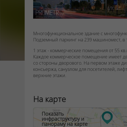
Многофункциональное здание с многофун
Подземный паркинг на 239 машиномест, в т
1 этаж - коммерческие помещения от 55 кв.м.
Каждое коммерческое помещение имеет два
со стороны дворового. На первом этаже ди
консьержа, санузлом для посетителей, лифт
верхние этажи.
Входы в помещения первого этажа решены
устройством пандусов для физически осла
На карте
2-15 этаж - бизнес-апартаменты, где можно
юридическое лицо.
Показать
инфраструктуру и
На 2 этаже предусмотрены апартаменты с 
панораму на карте
Панорамное остекление, лоджии