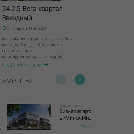
квартала 
24.2.5 Вега квартал
Звездный
ул. Старый Аэ
Многофункцион
ул. Старый Аэропорт
Андромеда квар
Многофункциональное здание Вега
Комплекс состои
квартала Звездный. Комплекс
многофункциона
состоит из пяти
Подробнее о 
многофункциональных зданий,...
Подробнее о доме
таменты
Июль 01, 2026
Бизнес-апартаменты
в «Минск-Ми...
Подробнее