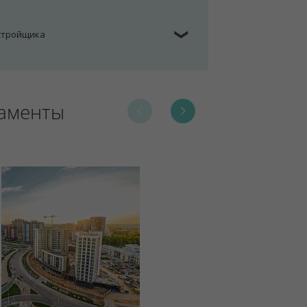
астройщика
❯
таменты
24.2.3 Ан