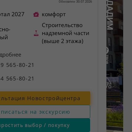
)
Обновлен 30.07.2026
ртал 2027
комфорт
Строительство
сно-
надземной части
ный
(выше 2 этажа)
одробнее
9 565-80-21
4 565-80-21
ультация Новостройцентра
аписаться на экскурсию
простить выбор / покупку