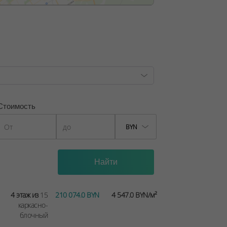
 комнаты ( 29,91-38,14 кв.м.),
8-53,13 кв.м.),
0-71,35 кв.м.).
, лицензия №02240/129 от 06.09.06г.
9/6, от 04.09.2025
Стоимость
BYN
4 этаж из
15
210 074.0 BYN
4 547.0 BYN/м²
каркасно-
блочный