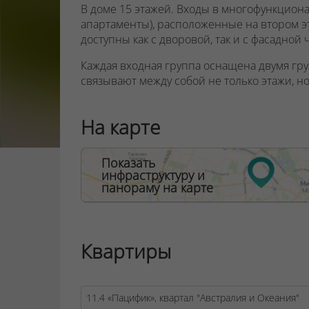
В доме 15 этажей. Входы в многофункцион
апартаменты), расположенные на втором э
доступны как с дворовой, так и с фасадной
Каждая входная группа оснащена двумя гр
связывают между собой не только этажи, но
будут кладовые, что является несомненны
на территории квартала. Со 2 по 15 этаж
На карте
помещения (бизнес-апартаменты) площадью
ООО "Твоя столицаконсалт", УНП 190285638
Показать
инфраструктуру и
Договор на оказание риэлтерских услуг № 44
панораму на карте
Квартиры