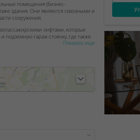
альные помещения (бизнес-
У
таже здания. Они являются сквозными и
 части сооружения.
узопассажирскими лифтами, которые
 и подземную гараж-стоянку, где также
Показать еще
м плюсом для комфортного проживания
 размещены многофункциональные
 от 42 до 91 квадратных метров.
, лицензия №02240/129 от 06.09.06г.
9/6, от 04.09.2025