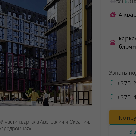
5
7218
(
/
969
4 ква
карка
блоч
Узнать п
+375 2
+375 4
Конс
 части квартала Австралия и Океания,
Аэродромная».
З