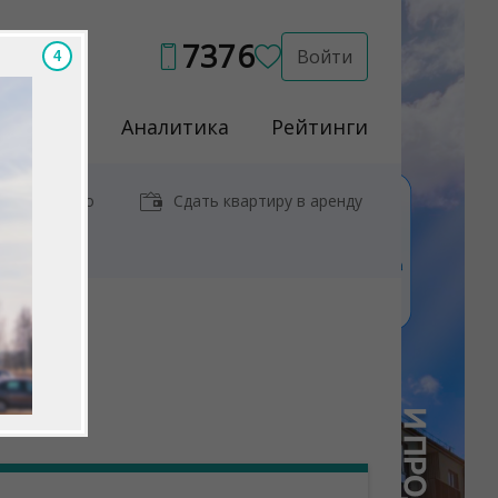
7376
Войти
2
Услуги
Аналитика
Рейтинги
иры у метро
Сдать квартиру в аренду
я"