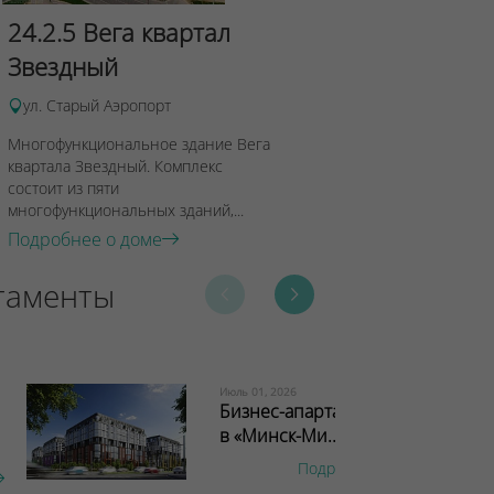
квартала 
24.2.5 Вега квартал
Звездный
ул. Старый Аэ
Многофункцион
ул. Старый Аэропорт
Андромеда квар
Многофункциональное здание Вега
Комплекс состои
квартала Звездный. Комплекс
многофункциона
состоит из пяти
Подробнее о 
многофункциональных зданий,...
Подробнее о доме
таменты
Июль 01, 2026
Бизнес-апартаменты
в «Минск-Ми...
Подробнее