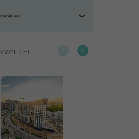
астройщика
❯
таменты
24.2.3 Ан