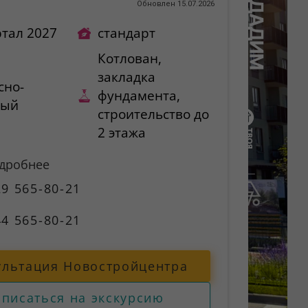
)
Обновлен 15.07.2026
ртал 2027
стандарт
Котлован,
закладка
сно-
фундамента,
ный
строительство до
2 этажа
одробнее
9 565-80-21
4 565-80-21
ультация Новостройцентра
аписаться на экскурсию