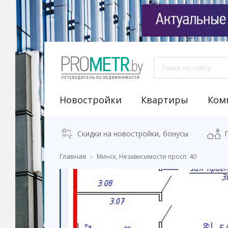
Новостройки
Квартиры
Ком
NEW "Узнай свою новостройку"
Аренда встроенных помещений
Продажа встроенных помещений
Классификация бизнес-центров
Аналитика рынка коммерческой недвижимости
Программа "Переезжаем в новостро
Калькулятор стоимости квартиры
Скидки на новостройки, бонусы
Главная
Минск, Независимости просп. 40