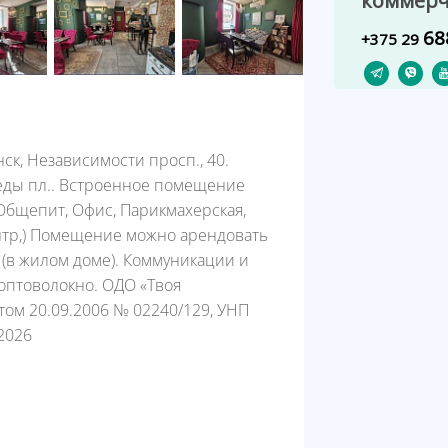
коммерч
68
+375 29
к, Независимости просп., 40.
еды пл.. Встроенное помещение
 Общепит, Офис, Парикмахерская,
ентр,) Помещение можно арендовать
е (в жилом доме). Коммуникации и
оптоволокно. ОДО «Твоя
том 20.09.2006 № 02240/129, УНП
2026