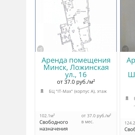
Аренда помещения
А
Минск, Ложинская
ул., 16
Ш
от 37.0 руб./м²
БЦ "IT-Max" (корпус А)
, этаж
102.1м²
от 37.0 руб./м²
Свободного
в мес.
124.
назначения
Сво