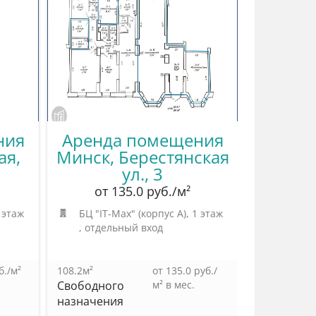
ния
Аренда помещения
ая,
Минск, Берестянская
ул., 3
от 135.0 руб./м²
1 этаж
БЦ "IT-Max" (корпус А)
, 1 этаж
, отдельный вход
б./м²
108.2м²
от 135.0 руб./
Свободного
м² в мес.
назначения