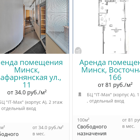
ренда помещения
Аренда помеще
Минск,
Минск, Восточн
афарнянская ул.,
166
11
от 81 руб./м²
от 34.0 руб./м²
БЦ "IT-Max" (корпус А)
, 
, отдельный вход
БЦ "IT-Max" (корпус А)
, 2 этаж
, отдельный вход
100м²
от 81 ру
Свободного
в мес.
2м²
от 34.0 руб./м²
назначения
бодного
в мес.