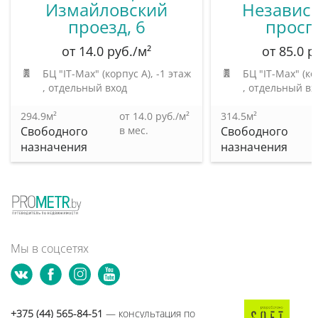
Измайловский
Независ
проезд, 6
просп.
от 14.0 руб./м²
от 85.0 р
БЦ "IT-Max" (корпус А)
, -1 этаж
БЦ "IT-Max" (ко
, отдельный вход
, отдельный вх
294.9м²
от 14.0 руб./м²
314.5м²
Свободного
в мес.
Свободного
назначения
назначения
Мы в соцсетях
+375 (44) 565-84-51
— консультация по