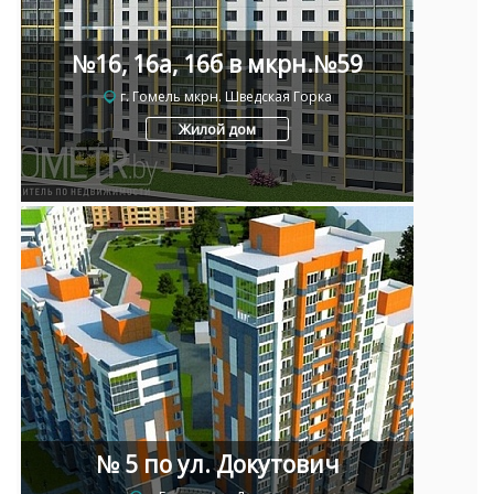
№16, 16а, 16б в мкрн.№59
г. Гомель мкрн. Шведская Горка
Жилой дом
№ 5 по ул. Докутович