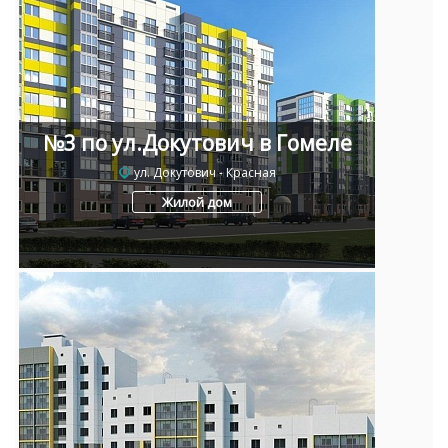
№3 по ул.Докутович в Гомеле
ул. Докутович - Красная
Жилой дом