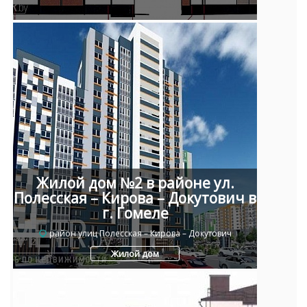
Жилой дом №2 в районе ул.
Полесская – Кирова – Докутович в
г. Гомеле
район улиц Полесская – Кирова – Докутович
Жилой дом