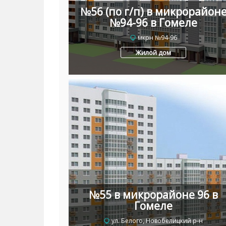
№56 (по г/п) в микрорайон
№94-96 в Гомеле
мкрн №94-96
Жилой дом
№55 в микрорайоне 96 в
Гомеле
ул. Белого, Новобелицкий р-н