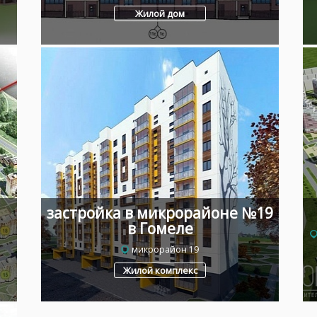
Жилой дом
застройка в микрорайоне №19
в Гомеле
микрорайон 19
Жилой комплекс