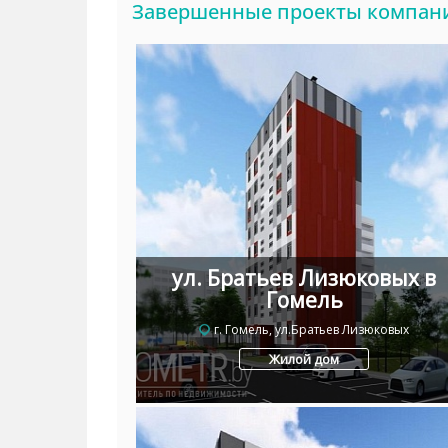
Завершенные проекты компан
ул. Братьев Лизюковых в
Гомель
г. Гомель, ул.Братьев Лизюковых
Жилой дом