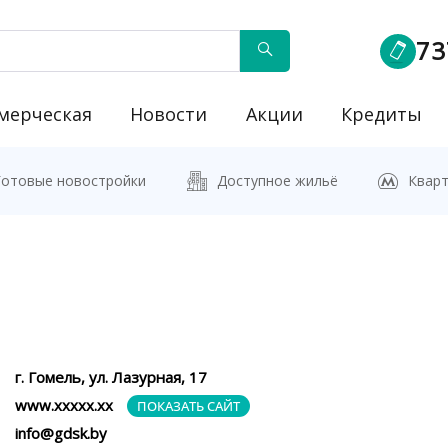
73
мерческая
Новости
Акции
Кредиты
йку"
Готовые новостройки
Доступное жильё
Кварт
г. Гомель, ул. Лазурная, 17
www.ххххх.хх
ПОКАЗАТЬ САЙТ
info@gdsk.by