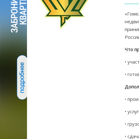
«Гоме
недви
прини
Росси
Что п
• учас
• гот
Допол
• про
• усл
• груз
• сда