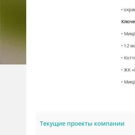
• охр
Ключе
• Микр
• 12 
• Кот
• ЖК «
• Мик
Текущие проекты компании