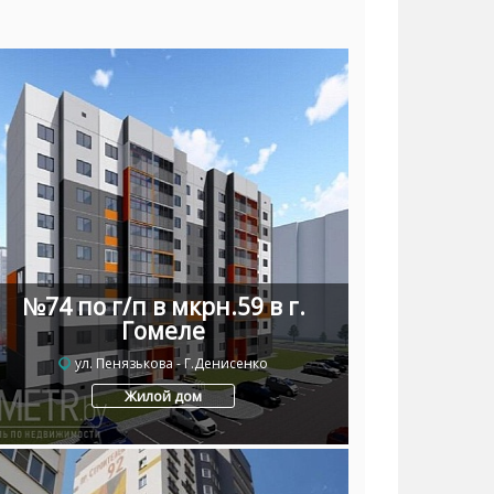
№74 по г/п в мкрн.59 в г.
Гомеле
ул. Пенязькова - Г.Денисенко
Жилой дом