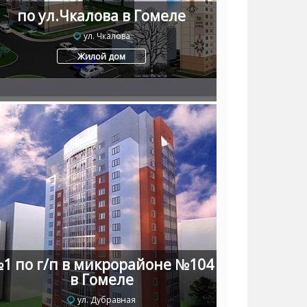
по ул.Чкалова в Гомеле
ул. Чкалова
Жилой дом
1 по г/п в микрорайоне №104
в Гомеле
ул. Дубравная