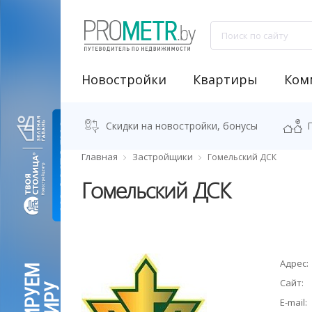
Новостройки
Квартиры
Ком
NEW "Узнай свою новостройку"
Аренда встроенных помещений
Продажа встроенных помещений
Классификация бизнес-центров
Аналитика рынка коммерческой недвижимости
Программа "Переезжаем в новостро
Калькулятор стоимости квартиры
Скидки на новостройки, бонусы
Главная
Застройщики
Гомельский ДСК
Гомельский ДСК
Адрес:
Сайт:
E-mail: