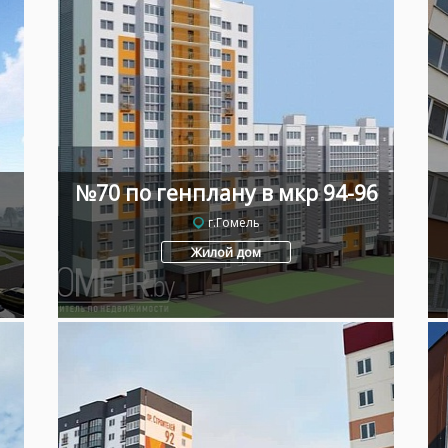
№70 по генплану в мкр 94-96
г.Гомель
Жилой дом