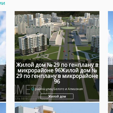
ии
Жилой дом № 29 по генплану в
микрорайоне 96Жилой дом №
29 по генплану в микрорайоне
96
район улиц Белого и Алмазная
Жилой дом