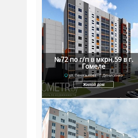
№72 по г/п в мкрн.59 в г.
Гомеле
ул. Пенязькова - Г.Денисенко
Жилой дом