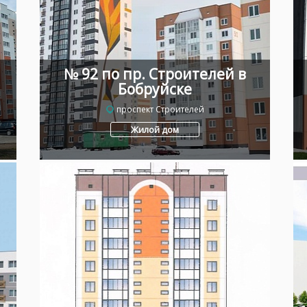
№ 92 по пр. Строителей в
Бобруйске
проспект Строителей
Жилой дом