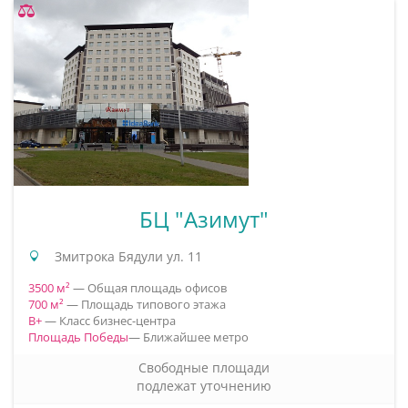
Принять
Отклонить
БЦ "Азимут"
Змитрока Бядули ул. 11
3500 м²
— Общая площадь офисов
700 м²
— Площадь типового этажа
B+
— Класс бизнес-центра
Площадь Победы
— Ближайшее метро
Свободные площади
подлежат уточнению