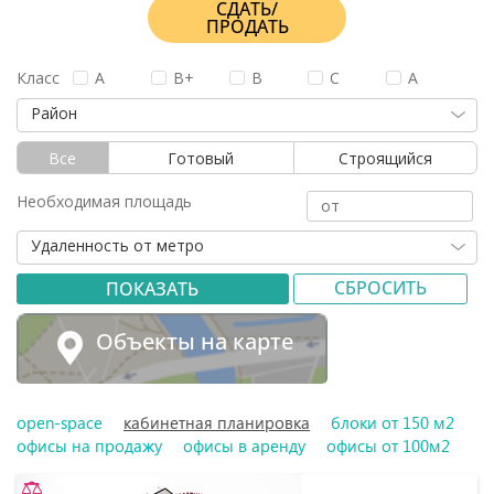
СДАТЬ/
ПРОДАТЬ
Класс
A
B+
B
C
А
Район
Все
Готовый
Строящийся
Необходимая площадь
Удаленность от метро
СБРОСИТЬ
Объекты на карте
open-space
кабинетная планировка
блоки от 150 м2
офисы на продажу
офисы в аренду
офисы от 100м2