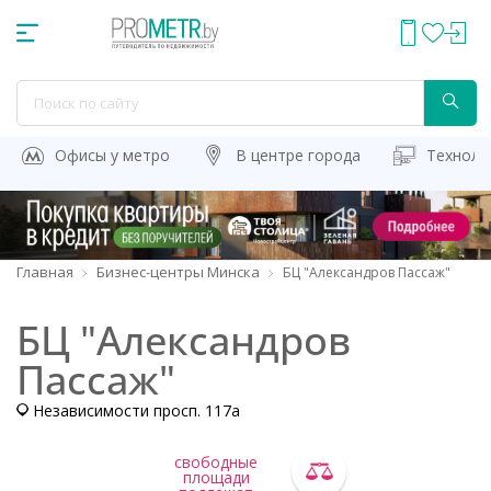
Офисы у метро
В центре города
Техноло
Главная
Бизнес-центры Минска
БЦ "Александров Пассаж"
БЦ "Александров
Пассаж"
Независимости просп. 117a
свободные
площади