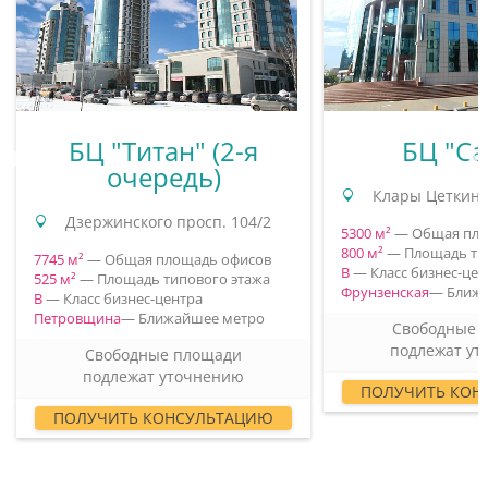
БЦ "Титан" (2-я
БЦ "Са
очередь)
Клары Цеткин у
Дзержинского просп. 104/2
5300 м²
— Общая пло
800 м²
— Площадь ти
7745 м²
— Общая площадь офисов
B
— Класс бизнес-цен
525 м²
— Площадь типового этажа
Фрунзенская
— Ближ
B
— Класс бизнес-центра
Петровщина
— Ближайшее метро
Свободные 
подлежат у
Свободные площади
подлежат уточнению
ПОЛУЧИТЬ КОН
ПОЛУЧИТЬ КОНСУЛЬТАЦИЮ