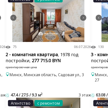
2026
75
06.07.2026
130
2 - комнатная квартира
, 1978 год
3 - ком
постройки,
277 715.0 BYN
постро
ориентировочная цена
ориентиров
.,
Минск, Минская область, Садовая ул., 3
Минск,
27
2
таж
47.4 / 27.5 / 9.3 м
3 этаж
63.08 /
Агентство
с ремонтом
Агент