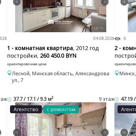
2026
04.08.2026
6
1 - комнатная квартира
, 2012 год
2 - ком
постройки,
260 450.0 BYN
постро
ориентировочная цена
ориентиров
Лесной, Минская область, Александрова
Минск,
ул., 7
2
таж
37.7 / 17.1 / 9.3 м
9 этаж
47.19 /
Агентство
с ремонтом
Агент