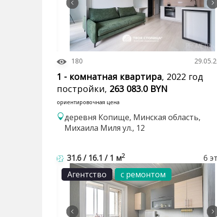
180
29.05.
1 - комнатная квартира
, 2022 год
постройки,
263 083.0 BYN
ориентировочная цена
деревня Копище, Минская область,
Михаила Миля ул., 12
2
31.6 / 16.1 / 1 м
6 э
Агентство
с ремонтом