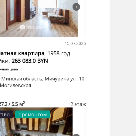
15.07.2026
натная квартира
, 1958 год
йки,
263 083.0 BYN
очная цена
 Минская область, Мичурина ул., 10,
 Могилевская
2
27.2 / 5.5 м
2 этаж
ство
с ремонтом