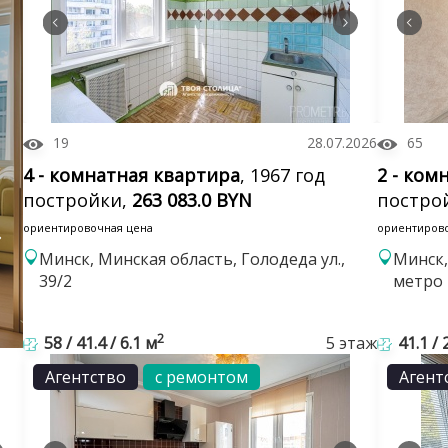
19
28.07.2026
65
4 - комнатная квартира
, 1967 год
2 - ком
постройки,
263 083.0 BYN
постро
ориентировочная цена
ориентиров
Минск, Минская область, Голодеда ул.,
Минск,
39/2
метро
2
58 / 41.4 / 6.1 м
5 этаж
41.1 / 
Агентство
с ремонтом
Агент