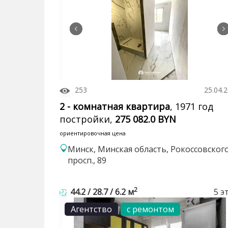
253
25.04.
2 - комнатная квартира
, 1971 год
постройки,
275 082.0 BYN
ориентировочная цена
Минск, Минская область, Рокоссовског
просп., 89
2
44.2 / 28.7 / 6.2 м
5 э
Агентство
с ремонтом