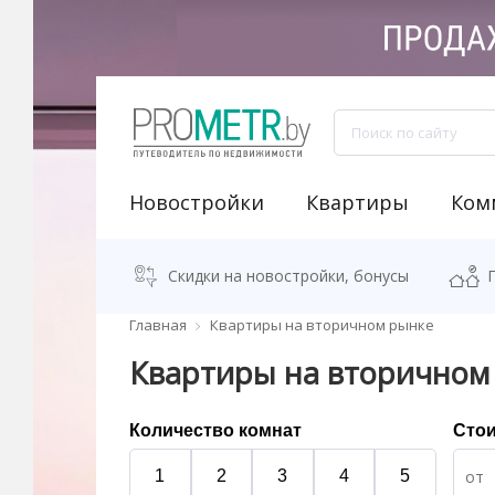
Новостройки
Квартиры
Ком
NEW "Узнай свою новостройку"
Аренда встроенных помещений
Продажа встроенных помещений
Классификация бизнес-центров
Аналитика рынка коммерческой недвижимости
Программа "Переезжаем в новостро
Калькулятор стоимости квартиры
Скидки на новостройки, бонусы
Главная
Квартиры на вторичном рынке
Квартиры на вторичном
Количество комнат
Сто
1
2
3
4
5