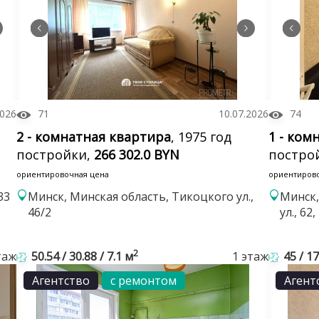
2026
71
10.07.2026
74
2 - комнатная квартира
, 1975 год
1 - ком
постройки,
266 302.0 BYN
постро
ориентировочная цена
ориентиров
33
Минск, Минская область, Тикоцкого ул.,
Минск,
46/2
ул., 6
2
таж
50.54 / 30.88 / 7.1 м
1 этаж
45 / 17
Агентство
с ремонтом
Агент