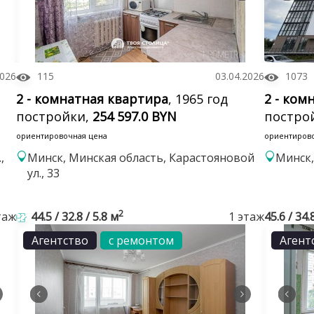
2026
115
03.04.2026
1073
2 - комнатная квартира
, 1965 год
2 - ком
постройки,
254 597.0 BYN
постро
ориентировочная цена
ориентиров
,
Минск, Минская область, Карастояновой
Минск,
ул., 33
2
таж
44.5 / 32.8 / 5.8 м
1 этаж
45.6 / 34.
Агентство
с ремонтом
Агент