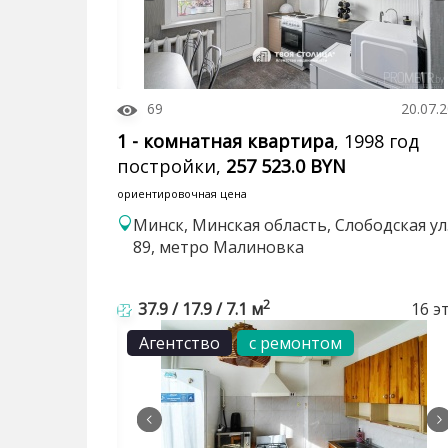
69
20.07.
1 - комнатная квартира
, 1998 год
постройки,
257 523.0 BYN
ориентировочная цена
Минск, Минская область, Слободская ул.
89, метро Малиновка
2
37.9 / 17.9 / 7.1 м
16 э
Агентство
с ремонтом