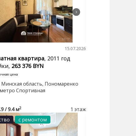
15.07.2026
натная квартира
, 2011 год
йки,
263 376 BYN
очная цена
 Минская область, Пономаренко
2, метро Спортивная
2
.9 / 9.4 м
1 этаж
ство
с ремонтом