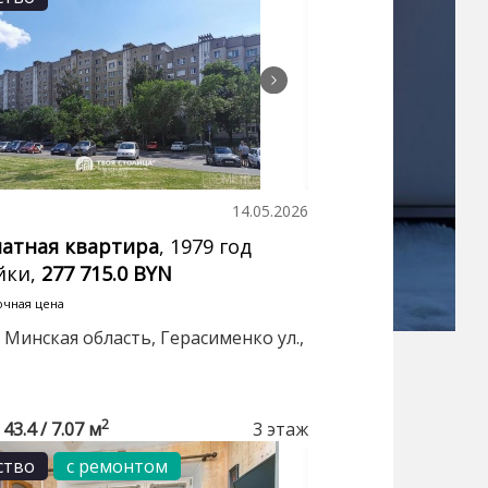
14.05.2026
натная квартира
, 1979 год
йки,
277 715.0 BYN
очная цена
 Минская область, Герасименко ул.,
2
 43.4 / 7.07 м
3 этаж
ство
с ремонтом