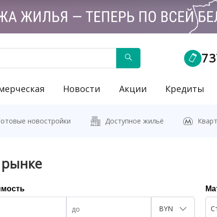
73
мерческая
Новости
Акции
Кредиты
йку"
Готовые новостройки
Доступное жильё
Кварт
 рынке
имость
Ма
BYN
С