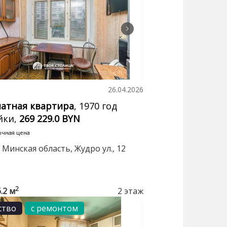
26.04.2026
натная квартира
, 1970 год
йки,
269 229.0 BYN
очная цена
 Минская область, Жудро ул., 12
2
6.2 м
2 этаж
ство
с ремонтом