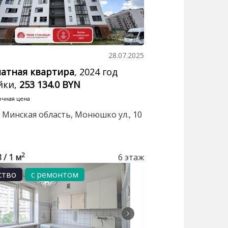
28.07.2025
натная квартира
, 2024 год
йки,
253 134.0 BYN
очная цена
 Минская область, Монюшко ул., 10
2
8 / 1 м
6 этаж
ство
с ремонтом