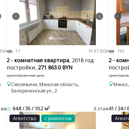
2026
17
31.07.2026
192
2 - комнатная квартира
, 2018 год
2 - ком
постройки,
271 863.0 BYN
постро
ориентировочная цена
ориентиров
о
Смолевичи, Минская область,
Минск,
Белореченская ул., 2
2
таж
64.8 / 35 / 10.2 м
6 этаж
41 / 24 / 
Агентство
с ремонтом
Агент