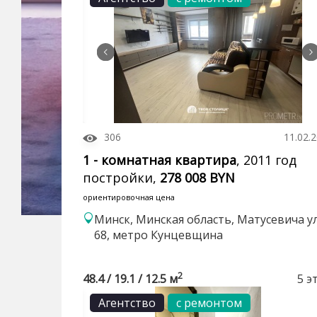
306
11.02.
1 - комнатная квартира
, 2011 год
постройки,
278 008 BYN
ориентировочная цена
Минск, Минская область, Матусевича ул
68, метро Кунцевщина
2
48.4 / 19.1 / 12.5 м
5 э
Агентство
с ремонтом