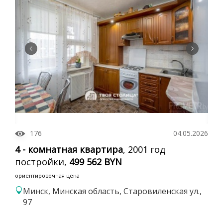
176
04.05.2026
4 - комнатная квартира
, 2001 год
постройки,
499 562 BYN
ориентировочная цена
Минск, Минская область, Старовиленская ул.,
Для обеспечения удобства пользователей сайта
97
используются cookies